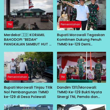
TNI
Pemerintahan
Merdeka! 🇮🇩 KORAMIL
Bupati Morowali Tegaskan
BAHODOPI “BEDAH”
Komitmen Dukung Penuh
PANGKALAN SAMBUT HUT RI
TMMD ke-129 Demi
KE-81
Percepat Pembangunan
Desa
Pemerintahan
TNI
Bupati Morowali Tinjau Titik
Dandim 1311/Morowali:
Nol Pembangunan TMMD
TMMD Ke-129 Bukti Nyata
ke-129 di Desa Polewali
Sinergi TNI, Pemda dan
Masyarakat Bangun Negeri
dari Desa