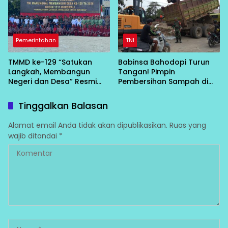
Pemerintahan
TNI
TMMD ke-129 “Satukan
Babinsa Bahodopi Turun
Langkah, Membangun
Tangan! Pimpin
Negeri dan Desa” Resmi
Pembersihan Sampah di
Bergulir di Bungku Selatan
Bawah Conveyor Desa
Fatufia
Tinggalkan Balasan
Alamat email Anda tidak akan dipublikasikan.
Ruas yang
wajib ditandai
*