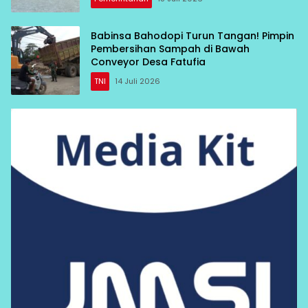
Babinsa Bahodopi Turun Tangan! Pimpin
Pembersihan Sampah di Bawah
Conveyor Desa Fatufia
TNI
14 Juli 2026