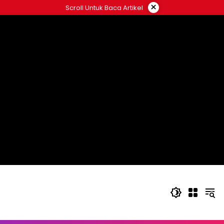
Langsung
×
Scroll Untuk Baca Artikel
ke
konten