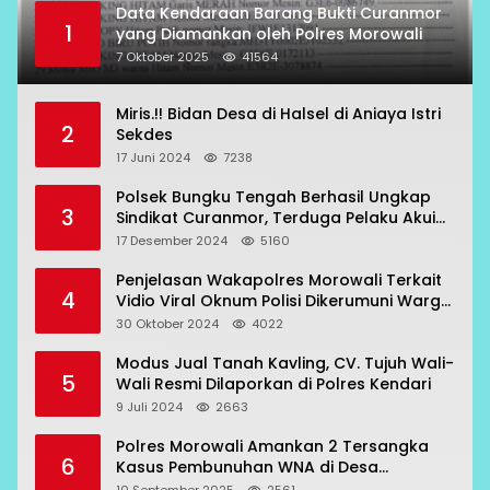
Data Kendaraan Barang Bukti Curanmor
1
yang Diamankan oleh Polres Morowali
7 Oktober 2025
41564
Miris.!! Bidan Desa di Halsel di Aniaya Istri
2
Sekdes
17 Juni 2024
7238
Polsek Bungku Tengah Berhasil Ungkap
3
Sindikat Curanmor, Terduga Pelaku Akui
Beraksi di 7 Lokasi
17 Desember 2024
5160
Penjelasan Wakapolres Morowali Terkait
4
Vidio Viral Oknum Polisi Dikerumuni Warga
Bahodopi
30 Oktober 2024
4022
Modus Jual Tanah Kavling, CV. Tujuh Wali-
5
Wali Resmi Dilaporkan di Polres Kendari
9 Juli 2024
2663
Polres Morowali Amankan 2 Tersangka
6
Kasus Pembunuhan WNA di Desa
Topogaro