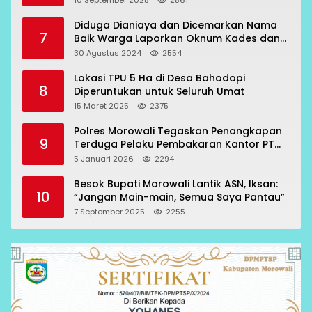
10 September 2025
2561
Diduga Dianiaya dan Dicemarkan Nama
7
Baik Warga Laporkan Oknum Kades dan
Oknum Polisi
30 Agustus 2024
2554
Lokasi TPU 5 Ha di Desa Bahodopi
8
Diperuntukan untuk Seluruh Umat
15 Maret 2025
2375
Polres Morowali Tegaskan Penangkapan
9
Terduga Pelaku Pembakaran Kantor PT
RCP Sesuai Prosedur
5 Januari 2026
2294
Besok Bupati Morowali Lantik ASN, Iksan:
10
“Jangan Main-main, Semua Saya Pantau”
7 September 2025
2255