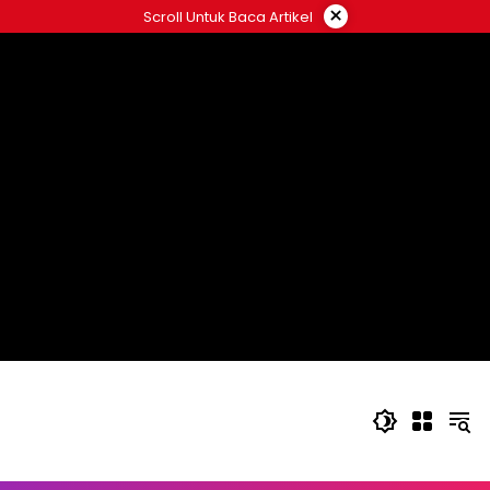
Langsung
×
Scroll Untuk Baca Artikel
ke
konten