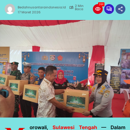
391
2 Min
Bedahnusantaraindonesia.id
Baca
17 Maret 2026
orowali,
Sulawesi Tengah
— Dalam