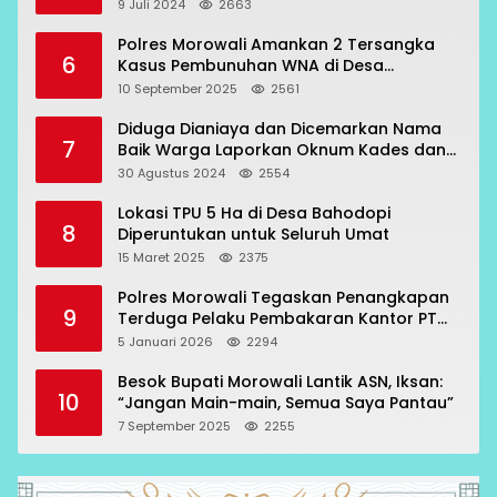
9 Juli 2024
2663
Polres Morowali Amankan 2 Tersangka
6
Kasus Pembunuhan WNA di Desa
Topogaro
10 September 2025
2561
Diduga Dianiaya dan Dicemarkan Nama
7
Baik Warga Laporkan Oknum Kades dan
Oknum Polisi
30 Agustus 2024
2554
Lokasi TPU 5 Ha di Desa Bahodopi
8
Diperuntukan untuk Seluruh Umat
15 Maret 2025
2375
Polres Morowali Tegaskan Penangkapan
9
Terduga Pelaku Pembakaran Kantor PT
RCP Sesuai Prosedur
5 Januari 2026
2294
Besok Bupati Morowali Lantik ASN, Iksan:
10
“Jangan Main-main, Semua Saya Pantau”
7 September 2025
2255