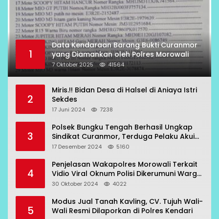
Data Kendaraan Barang Bukti Curanmor
1
yang Diamankan oleh Polres Morowali
7 Oktober 2025
41564
Miris.!! Bidan Desa di Halsel di Aniaya Istri
2
Sekdes
17 Juni 2024
7238
Polsek Bungku Tengah Berhasil Ungkap
3
Sindikat Curanmor, Terduga Pelaku Akui
Beraksi di 7 Lokasi
17 Desember 2024
5160
Penjelasan Wakapolres Morowali Terkait
4
Vidio Viral Oknum Polisi Dikerumuni Warga
Bahodopi
30 Oktober 2024
4022
Modus Jual Tanah Kavling, CV. Tujuh Wali-
5
Wali Resmi Dilaporkan di Polres Kendari