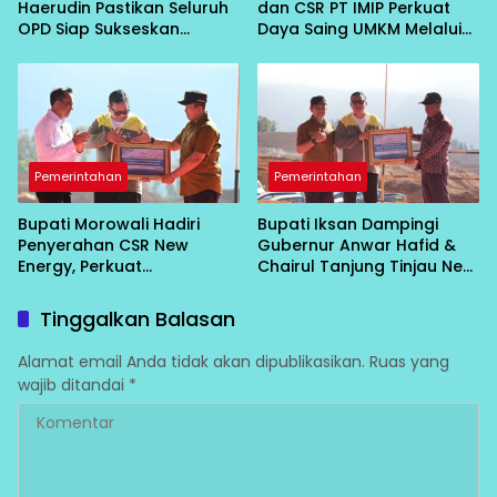
Haerudin Pastikan Seluruh
dan CSR PT IMIP Perkuat
OPD Siap Sukseskan
Daya Saing UMKM Melalui
Peringatan HUT RI ke-81 di
Pelatihan Branding,
Morowali
Pemasaran, dan HKI
Pemerintahan
Pemerintahan
Bupati Morowali Hadiri
Bupati Iksan Dampingi
Penyerahan CSR New
Gubernur Anwar Hafid &
Energy, Perkuat
Chairul Tanjung Tinjau Neo
Pembangunan dan
Energy, CSR untuk Warga
Pemberdayaan
Diumkan
Tinggalkan Balasan
Masyarakat
Alamat email Anda tidak akan dipublikasikan.
Ruas yang
wajib ditandai
*