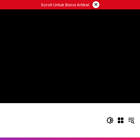
Langsung
×
Scroll Untuk Baca Artikel
ke
konten