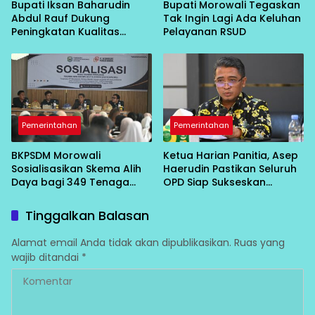
Bupati Iksan Baharudin
Bupati Morowali Tegaskan
Abdul Rauf Dukung
Tak Ingin Lagi Ada Keluhan
Peningkatan Kualitas
Pelayanan RSUD
Layanan Kesehatan RSUD
Morowali
Pemerintahan
Pemerintahan
BKPSDM Morowali
Ketua Harian Panitia, Asep
Sosialisasikan Skema Alih
Haerudin Pastikan Seluruh
Daya bagi 349 Tenaga
OPD Siap Sukseskan
Non-ASN
Peringatan HUT RI ke-81 di
Morowali
Tinggalkan Balasan
Alamat email Anda tidak akan dipublikasikan.
Ruas yang
wajib ditandai
*