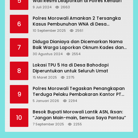
5
Wali Resmi Dilaporkan di Polres Kendari
9 Juli 2024
2663
Polres Morowali Amankan 2 Tersangka
6
Kasus Pembunuhan WNA di Desa
Topogaro
10 September 2025
2561
Diduga Dianiaya dan Dicemarkan Nama
7
Baik Warga Laporkan Oknum Kades dan
Oknum Polisi
30 Agustus 2024
2554
Lokasi TPU 5 Ha di Desa Bahodopi
8
Diperuntukan untuk Seluruh Umat
15 Maret 2025
2375
Polres Morowali Tegaskan Penangkapan
9
Terduga Pelaku Pembakaran Kantor PT
RCP Sesuai Prosedur
5 Januari 2026
2294
Besok Bupati Morowali Lantik ASN, Iksan:
10
“Jangan Main-main, Semua Saya Pantau”
7 September 2025
2255