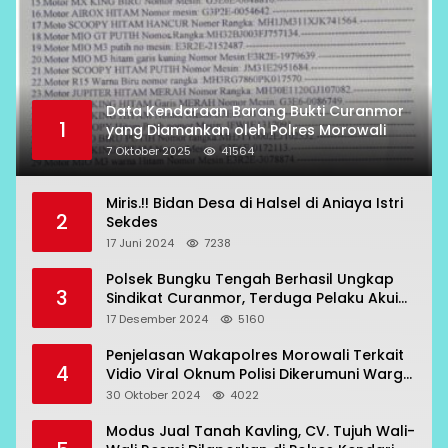
Data Kendaraan Barang Bukti Curanmor
1
yang Diamankan oleh Polres Morowali
7 Oktober 2025
41564
Miris.!! Bidan Desa di Halsel di Aniaya Istri
2
Sekdes
17 Juni 2024
7238
Polsek Bungku Tengah Berhasil Ungkap
3
Sindikat Curanmor, Terduga Pelaku Akui
Beraksi di 7 Lokasi
17 Desember 2024
5160
Penjelasan Wakapolres Morowali Terkait
4
Vidio Viral Oknum Polisi Dikerumuni Warga
Bahodopi
30 Oktober 2024
4022
Modus Jual Tanah Kavling, CV. Tujuh Wali-