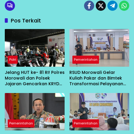
Pos Terkait
Polri
Pemerintahan
Jelang HUT ke- 81 RI! Polres
RSUD Morowali Gelar
Morowali dan Polsek
Kuliah Pakar dan Bimtek
Jajaran Gencarkan KRYD
Transformasi Pelayanan
Malam untuk Ciptakan
Kesehatan
Kamtibmas Kondusif
Pemerintahan
Pemerintahan