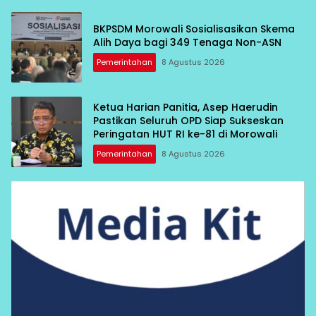
BKPSDM Morowali Sosialisasikan Skema
Alih Daya bagi 349 Tenaga Non-ASN
Pemerintahan
8 Agustus 2026
Ketua Harian Panitia, Asep Haerudin
Pastikan Seluruh OPD Siap Sukseskan
Peringatan HUT RI ke-81 di Morowali
Pemerintahan
8 Agustus 2026