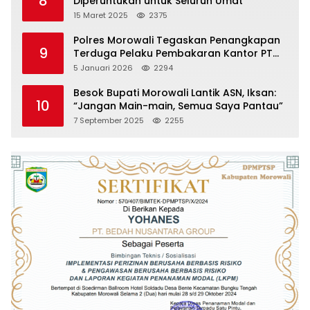
8
Diperuntukan untuk Seluruh Umat
15 Maret 2025
2375
Polres Morowali Tegaskan Penangkapan
9
Terduga Pelaku Pembakaran Kantor PT
RCP Sesuai Prosedur
5 Januari 2026
2294
Besok Bupati Morowali Lantik ASN, Iksan:
10
“Jangan Main-main, Semua Saya Pantau”
7 September 2025
2255