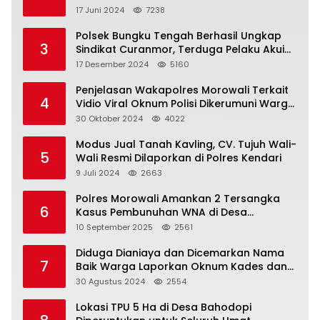
17 Juni 2024
7238
Polsek Bungku Tengah Berhasil Ungkap
3
Sindikat Curanmor, Terduga Pelaku Akui
Beraksi di 7 Lokasi
17 Desember 2024
5160
Penjelasan Wakapolres Morowali Terkait
4
Vidio Viral Oknum Polisi Dikerumuni Warga
Bahodopi
30 Oktober 2024
4022
Modus Jual Tanah Kavling, CV. Tujuh Wali-
5
Wali Resmi Dilaporkan di Polres Kendari
9 Juli 2024
2663
Polres Morowali Amankan 2 Tersangka
6
Kasus Pembunuhan WNA di Desa
Topogaro
10 September 2025
2561
Diduga Dianiaya dan Dicemarkan Nama
7
Baik Warga Laporkan Oknum Kades dan
Oknum Polisi
30 Agustus 2024
2554
Lokasi TPU 5 Ha di Desa Bahodopi