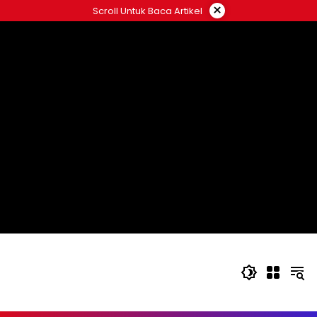
Langsung
×
Scroll Untuk Baca Artikel
ke
konten