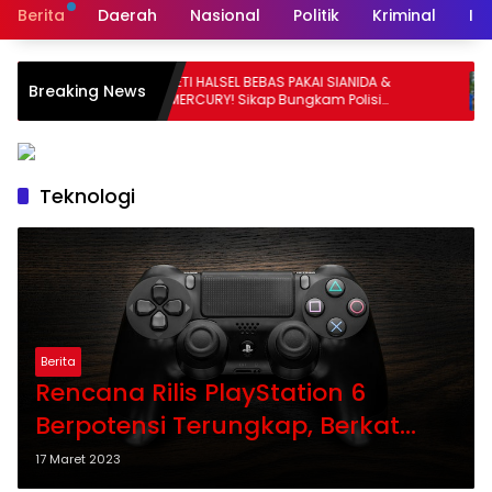
Berita
Daerah
Nasional
Politik
Kriminal
In
PETI HALSEL BEBAS PAKAI SIANIDA &
PETI HALSEL PA
Breaking News
MERCURY! Sikap Bungkam Polisi
BEBAS! PERADIN
Dipertanyakan
Jangan Ada 
Teknologi
Berita
Rencana Rilis PlayStation 6
Berpotensi Terungkap, Berkat
Microsoft
17 Maret 2023