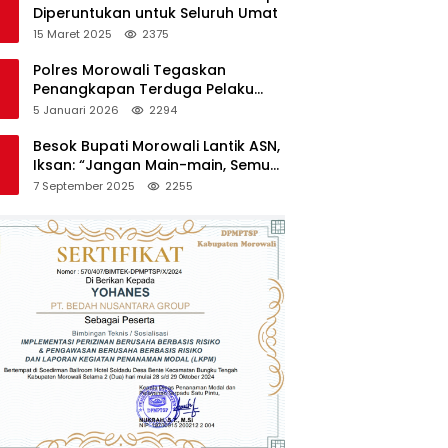
Diperuntukan untuk Seluruh Umat
15 Maret 2025
2375
Polres Morowali Tegaskan
Penangkapan Terduga Pelaku
Pembakaran Kantor PT RCP Sesuai
5 Januari 2026
2294
Prosedur
Besok Bupati Morowali Lantik ASN,
Iksan: “Jangan Main-main, Semua
Saya Pantau”
7 September 2025
2255