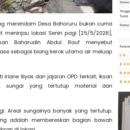
ang merendam Desa Bahoruru bukan cuma
t meninjau lokasi Senin pagi [25/5/2026],
ksan Baharudin Abdul Rauf menyebut
ase sebagai biang kerok utama air meluap
Iriane Iliyas dan jajaran OPD terkait, Iksan
tik sungai yang tertutup material dan
i. Areal sungainya banyak yang tertutup.
rang adalah membereskan bagian bawah
san di lokasi.