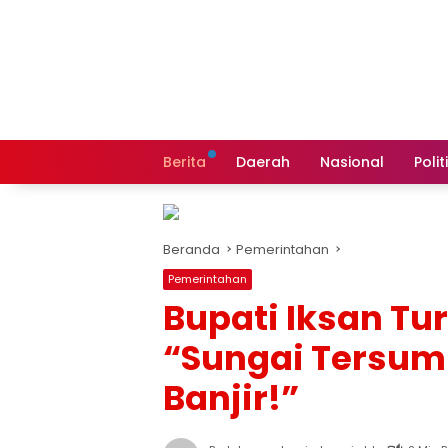
Langsung
ke
konten
Berita
Daerah
Nasional
Polit
Beranda
Pemerintahan
Pemerintahan
Bupati Iksan Tu
“Sungai Tersum
Banjir!”