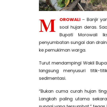
M
OROWALI
– Banjir y
soal hujan deras. Saa
Bupati Morowali I
penyumbatan sungai dan drain
ke pemukiman warga.
Turut mendampingi Wakil Bupati 
langsung menyusuri titik-ti
sedimentasi.
“Bukan cuma curah hujan tingg
Langkah paling utama seka
sungai yang tersumbat,” tegas Ik