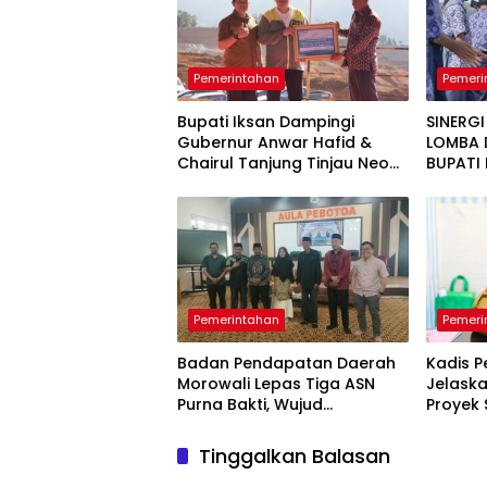
Pemerintahan
Pemeri
Bupati Iksan Dampingi
SINERGI
Gubernur Anwar Hafid &
LOMBA D
Chairul Tanjung Tinjau Neo
BUPATI 
Energy, CSR untuk Warga
Diumkan
Pemerintahan
Pemeri
Badan Pendapatan Daerah
Kadis P
Morowali Lepas Tiga ASN
Jelask
Purna Bakti, Wujud
Proyek 
Penghargaan atas
13Miliar
Pengabdian
Tinggalkan Balasan