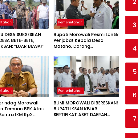
2
ntahan
Pemerintahan
3
 3 DESA SUKSESKAN
Bupati Morowali Resmi Lantik
ESA BETE-BETE,
Penjabat Kepala Desa
IKSAN: “LUAR BIASA!”
Matano, Dorong
4
Pembangunan Desa
Berbasis Kebersamaan
5
ntahan
Pemerintahan
6
erindag Morowali
BUMI MOROWALI DIBERESKAN!
an Temuan BPK Atas
BUPATI IKSAN KEJAR
Sentra IKM Rp2,
SERTIFIKAT ASET DAERAH
7
CEGAH KORUPSI