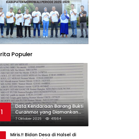
rita Populer
Data Kendaraan Barang Bukti
1
Curanmor yang Diamankan
oleh Polres Morowali
7 Oktober 2025
41564
Miris.!! Bidan Desa di Halsel di