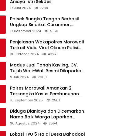
Aniaya Istri Sekdes
17 Juni 2024
7238
Polsek Bungku Tengah Berhasil
Ungkap Sindikat Curanmor,
Terduga Pelaku Akui Beraksi di 7
17 Desember 2024
5160
Lokasi
Penjelasan Wakapolres Morowali
Terkait Vidio Viral Oknum Polisi
Dikerumuni Warga Bahodopi
30 Oktober 2024
4022
Modus Jual Tanah Kavling, CV.
Tujuh Wali-Wali Resmi Dilaporkan
di Polres Kendari
9 Juli 2024
2663
Polres Morowali Amankan 2
Tersangka Kasus Pembunuhan
WNA di Desa Topogaro
10 September 2025
2561
Diduga Dianiaya dan Dicemarkan
Nama Baik Warga Laporkan
Oknum Kades dan Oknum Polisi
30 Agustus 2024
2554
Lokasi TPU 5 Ha di Desa Bahodopi