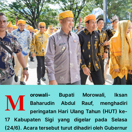
M
orowali-
Bupati Morowali, Iksan
Baharudin Abdul Rauf, menghadiri
peringatan Hari Ulang Tahun (HUT) ke-
17 Kabupaten Sigi yang digelar pada Selasa
(24/6). Acara tersebut turut dihadiri oleh Gubernur