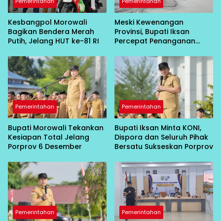
Pemerintahan
Pemerintahan
Kesbangpol Morowali
Meski Kewenangan
Bagikan Bendera Merah
Provinsi, Bupati Iksan
Putih, Jelang HUT ke-81 RI
Percepat Penanganan
Bendung Karaupa
Pemerintahan
Pemerintahan
Bupati Morowali Tekankan
Bupati Iksan Minta KONI,
Kesiapan Total Jelang
Dispora dan Seluruh Pihak
Porprov 6 Desember
Bersatu Sukseskan Porprov
Pemerintahan
Pemerintahan