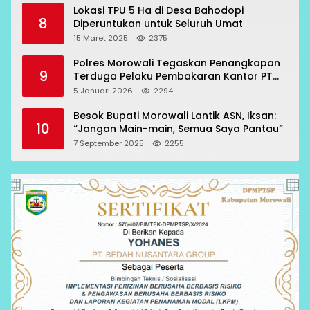
Lokasi TPU 5 Ha di Desa Bahodopi
8
Diperuntukan untuk Seluruh Umat
15 Maret 2025
2375
Polres Morowali Tegaskan Penangkapan
9
Terduga Pelaku Pembakaran Kantor PT
RCP Sesuai Prosedur
5 Januari 2026
2294
Besok Bupati Morowali Lantik ASN, Iksan:
10
“Jangan Main-main, Semua Saya Pantau”
7 September 2025
2255