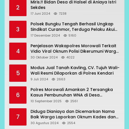
Miris.!! Bidan Desa di Halsel di Aniaya Istri
2
Sekdes
17 Juni 2024
7238
Polsek Bungku Tengah Berhasil Ungkap
3
Sindikat Curanmor, Terduga Pelaku Akui
Beraksi di 7 Lokasi
17 Desember 2024
5160
Penjelasan Wakapolres Morowali Terkait
4
Vidio Viral Oknum Polisi Dikerumuni Warga
Bahodopi
30 Oktober 2024
4022
Modus Jual Tanah Kavling, CV. Tujuh Wali-
5
Wali Resmi Dilaporkan di Polres Kendari
9 Juli 2024
2663
Polres Morowali Amankan 2 Tersangka
6
Kasus Pembunuhan WNA di Desa
Topogaro
10 September 2025
2561
Diduga Dianiaya dan Dicemarkan Nama
7
Baik Warga Laporkan Oknum Kades dan
Oknum Polisi
30 Agustus 2024
2554