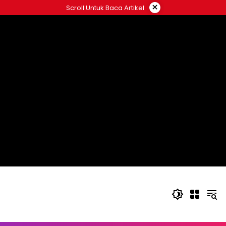
Langsung
×
Scroll Untuk Baca Artikel
ke
konten