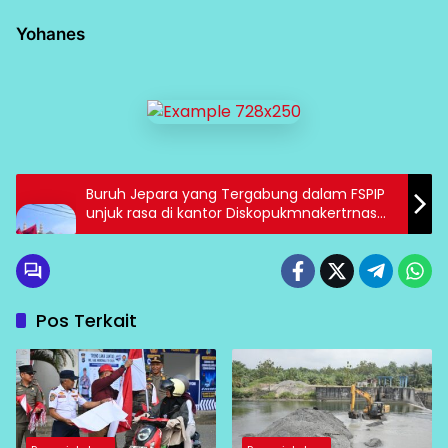
Yohanes
Buruh Jepara yang Tergabung dalam FSPIP
unjuk rasa di kantor Diskopukmnakertrnas
Jepara menuntut di terbitkan bukti
Pencatatan FSPIP PT Kanindo Makmur Jaya 2
Jepara
Pos Terkait