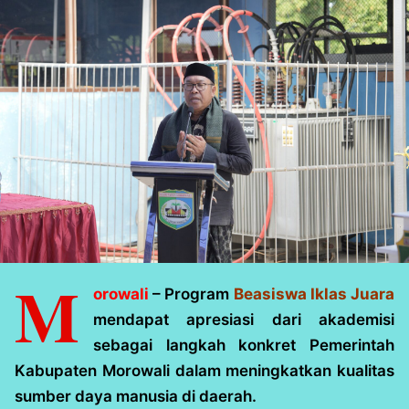
M
orowali
– Program
Beasiswa Iklas Juara
mendapat apresiasi dari akademisi
sebagai langkah konkret Pemerintah
Kabupaten Morowali dalam meningkatkan kualitas
sumber daya manusia di daerah.