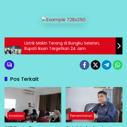
Listrik Makin Terang di Bungku Selatan,
Bupati Iksan Targetkan 24 Jam
Pos Terkait
Investasi
Pemerintahan