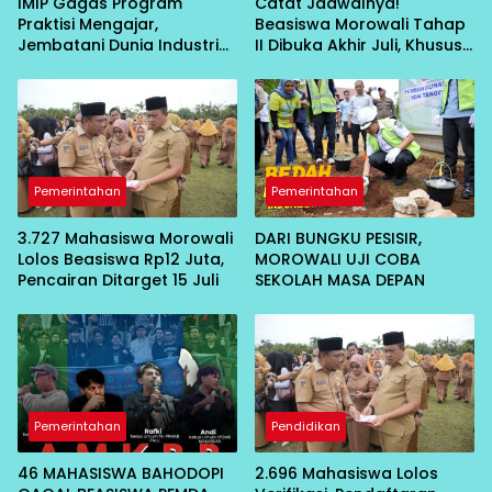
IMIP Gagas Program
Catat Jadwalnya!
Praktisi Mengajar,
Beasiswa Morowali Tahap
Jembatani Dunia Industri
II Dibuka Akhir Juli, Khusus
dan Akademik
Mahasiswa Baru
Pemerintahan
Pemerintahan
3.727 Mahasiswa Morowali
DARI BUNGKU PESISIR,
Lolos Beasiswa Rp12 Juta,
MOROWALI UJI COBA
Pencairan Ditarget 15 Juli
SEKOLAH MASA DEPAN
Pemerintahan
Pendidikan
46 MAHASISWA BAHODOPI
2.696 Mahasiswa Lolos