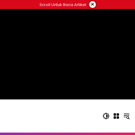
Langsung
×
Scroll Untuk Baca Artikel
ke
konten