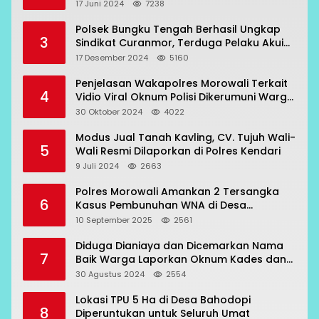
17 Juni 2024
7238
Polsek Bungku Tengah Berhasil Ungkap
3
Sindikat Curanmor, Terduga Pelaku Akui
Beraksi di 7 Lokasi
17 Desember 2024
5160
Penjelasan Wakapolres Morowali Terkait
4
Vidio Viral Oknum Polisi Dikerumuni Warga
Bahodopi
30 Oktober 2024
4022
Modus Jual Tanah Kavling, CV. Tujuh Wali-
5
Wali Resmi Dilaporkan di Polres Kendari
9 Juli 2024
2663
Polres Morowali Amankan 2 Tersangka
6
Kasus Pembunuhan WNA di Desa
Topogaro
10 September 2025
2561
Diduga Dianiaya dan Dicemarkan Nama
7
Baik Warga Laporkan Oknum Kades dan
Oknum Polisi
30 Agustus 2024
2554
Lokasi TPU 5 Ha di Desa Bahodopi
8
Diperuntukan untuk Seluruh Umat