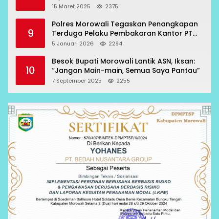
15 Maret 2025
2375
Polres Morowali Tegaskan Penangkapan
9
Terduga Pelaku Pembakaran Kantor PT
RCP Sesuai Prosedur
5 Januari 2026
2294
Besok Bupati Morowali Lantik ASN, Iksan:
10
“Jangan Main-main, Semua Saya Pantau”
7 September 2025
2255