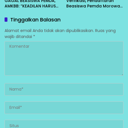
GAGAL BEASISWA PEMDA,
Verifikasi, Pendaftaran
AMKBB: “KEADILAN HARUS
Beasiswa Pemda Morowali
DITEGAKKAN SEADIL-
2026 Masih Dibuka
ADILNYA”
Tinggalkan Balasan
Alamat email Anda tidak akan dipublikasikan.
Ruas yang
wajib ditandai
*