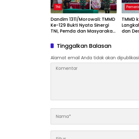
TNI
Pemeri
Dandim 1311/Morowali: TMMD
TMMD k
Ke-129 Bukti Nyata Sinergi
Langka
TNI, Pemda dan Masyarakat
dan Des
Bangun Negeri dari Desa
Bungku
Tinggalkan Balasan
Alamat email Anda tidak akan dipublikasi