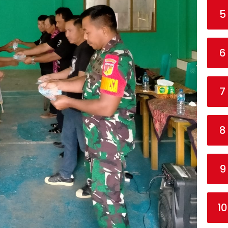
5
6
7
8
9
10