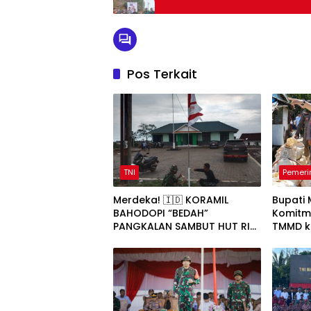
Pos Terkait
TNI
Pemeri
Merdeka! 🇮🇩 KORAMIL
Bupati
BAHODOPI “BEDAH”
Komitm
PANGKALAN SAMBUT HUT RI
TMMD k
KE-81
Pemban