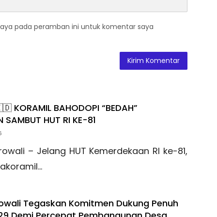
saya pada peramban ini untuk komentar saya
🇮🇩 KORAMIL BAHODOPI “BEDAH”
 SAMBUT HUT RI KE-81
6
rowali – Jelang HUT Kemerdekaan RI ke-81,
akoramil…
rowali Tegaskan Komitmen Dukung Penuh
29 Demi Percepat Pembangunan Desa