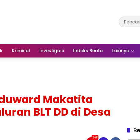
ik
Kriminal
Investigasi
Indeks Berita
Lainnya
Eduward Makatita
uran BLT DD di Desa
Be
248