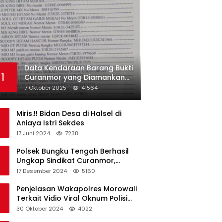
Data Kendaraan Barang Bukti
1
Curanmor yang Diamankan
oleh Polres Morowali
7 Oktober 2025
41564
Miris.!! Bidan Desa di Halsel di
Aniaya Istri Sekdes
17 Juni 2024
7238
Polsek Bungku Tengah Berhasil
Ungkap Sindikat Curanmor,
Terduga Pelaku Akui Beraksi di 7
17 Desember 2024
5160
Lokasi
Penjelasan Wakapolres Morowali
Terkait Vidio Viral Oknum Polisi
Dikerumuni Warga Bahodopi
30 Oktober 2024
4022