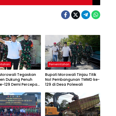
ntahan
Pemerintahan
 Morowali Tegaskan
Bupati Morowali Tinjau Titik
en Dukung Penuh
Nol Pembangunan TMMD ke-
e-129 Demi Percepat
129 di Desa Polewali
gunan Desa