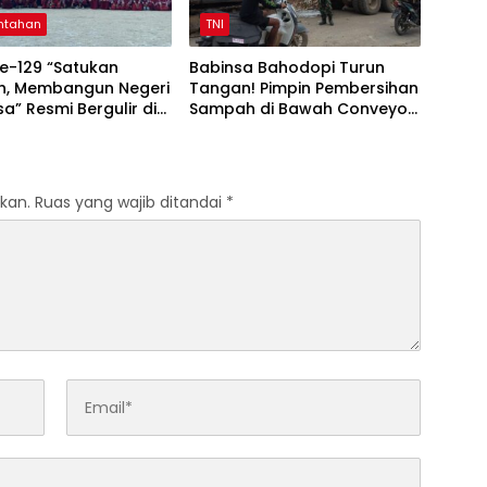
ntahan
TNI
e-129 “Satukan
Babinsa Bahodopi Turun
h, Membangun Negeri
Tangan! Pimpin Pembersihan
a” Resmi Bergulir di
Sampah di Bawah Conveyor
 Selatan
Desa Fatufia
kan.
Ruas yang wajib ditandai
*