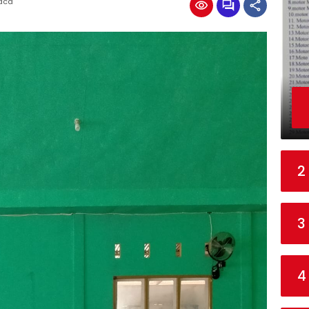
Baca
2
3
4