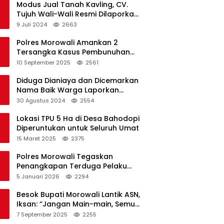
Modus Jual Tanah Kavling, CV.
Tujuh Wali-Wali Resmi Dilaporkan
di Polres Kendari
9 Juli 2024
2663
Polres Morowali Amankan 2
Tersangka Kasus Pembunuhan
WNA di Desa Topogaro
10 September 2025
2561
Diduga Dianiaya dan Dicemarkan
Nama Baik Warga Laporkan
Oknum Kades dan Oknum Polisi
30 Agustus 2024
2554
Lokasi TPU 5 Ha di Desa Bahodopi
Diperuntukan untuk Seluruh Umat
15 Maret 2025
2375
Polres Morowali Tegaskan
Penangkapan Terduga Pelaku
Pembakaran Kantor PT RCP Sesuai
5 Januari 2026
2294
Prosedur
Besok Bupati Morowali Lantik ASN,
Iksan: “Jangan Main-main, Semua
Saya Pantau”
7 September 2025
2255