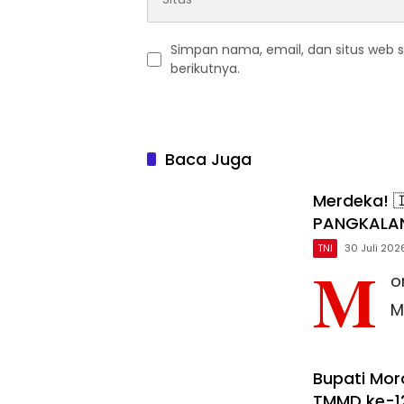
Simpan nama, email, dan situs web 
berikutnya.
Baca Juga
Merdeka! 
PANGKALAN
TNI
30 Juli 202
M
o
M
Bupati Mo
TMMD ke-1