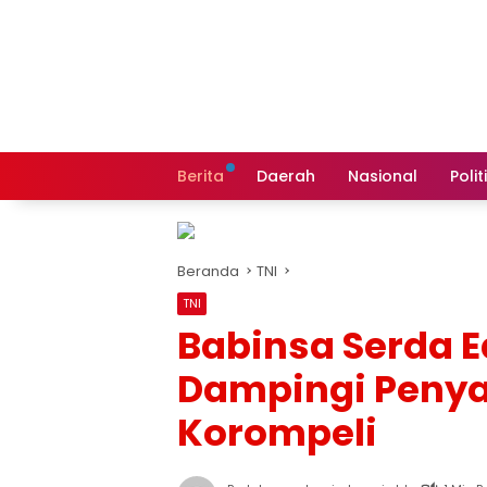
Langsung
ke
konten
Berita
Daerah
Nasional
Polit
Beranda
TNI
TNI
Babinsa Serda 
Dampingi Penyal
Korompeli