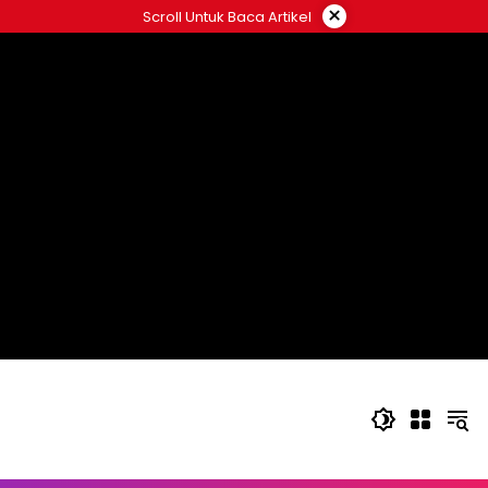
Langsung
×
Scroll Untuk Baca Artikel
ke
konten