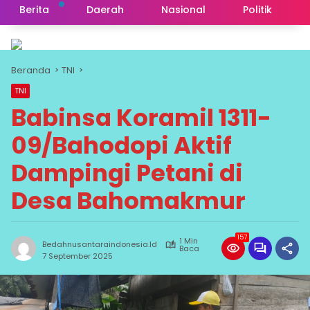
Berita
Daerah
Nasional
Politik
Beranda
TNI
TNI
Babinsa Koramil 1311-
09/Bahodopi Aktif
Dampingi Petani di
Desa Bahomakmur
157
1 Min
Bedahnusantaraindonesia.id
Baca
7 September 2025