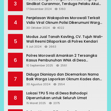
3
Sindikat Curanmor, Terduga Pelaku Akui
Beraksi di 7 Lokasi
17 Desember 2024
5160
Penjelasan Wakapolres Morowali Terkait
4
Vidio Viral Oknum Polisi Dikerumuni Warga
Bahodopi
30 Oktober 2024
4022
Modus Jual Tanah Kavling, CV. Tujuh Wali-
5
Wali Resmi Dilaporkan di Polres Kendari
9 Juli 2024
2663
Polres Morowali Amankan 2 Tersangka
6
Kasus Pembunuhan WNA di Desa
Topogaro
10 September 2025
2561
Diduga Dianiaya dan Dicemarkan Nama
7
Baik Warga Laporkan Oknum Kades dan
Oknum Polisi
30 Agustus 2024
2554
Lokasi TPU 5 Ha di Desa Bahodopi
8
Diperuntukan untuk Seluruh Umat
15 Maret 2025
2375