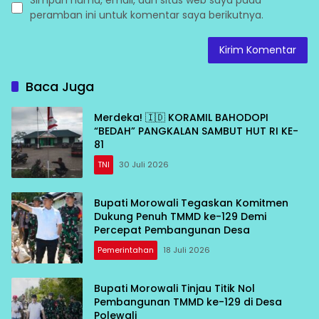
Simpan nama, email, dan situs web saya pada
peramban ini untuk komentar saya berikutnya.
Baca Juga
Merdeka! 🇮🇩 KORAMIL BAHODOPI
“BEDAH” PANGKALAN SAMBUT HUT RI KE-
81
TNI
30 Juli 2026
Bupati Morowali Tegaskan Komitmen
Dukung Penuh TMMD ke-129 Demi
Percepat Pembangunan Desa
Pemerintahan
18 Juli 2026
Bupati Morowali Tinjau Titik Nol
Pembangunan TMMD ke-129 di Desa
Polewali