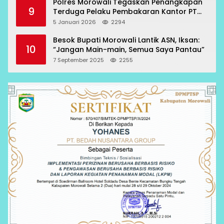
Polres Morowali Tegaskan Penangkapan
9
Terduga Pelaku Pembakaran Kantor PT
RCP Sesuai Prosedur
5 Januari 2026
2294
Besok Bupati Morowali Lantik ASN, Iksan:
10
“Jangan Main-main, Semua Saya Pantau”
7 September 2025
2255