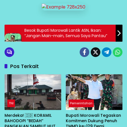
Besok Bupati Morowali Lantik ASN, Iksan:
“Jangan Main-main, Semua Saya Pantau”
Pos Terkait
TNI
Pemerintahan
Merdeka! 🇮🇩 KORAMIL
Bupati Morowali Tegaskan
BAHODOPI “BEDAH”
Komitmen Dukung Penuh
PANGKALAN SAMBUT HUT RI
TMMD ke-129 Demi