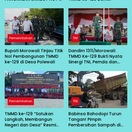
KE-81
Percepat Pembangunan
Desa
Pemerintahan
TNI
Bupati Morowali Tinjau Titik
Dandim 1311/Morowali:
Nol Pembangunan TMMD
TMMD Ke-129 Bukti Nyata
ke-129 di Desa Polewali
Sinergi TNI, Pemda dan
Masyarakat Bangun Negeri
dari Desa
Pemerintahan
TNI
TMMD ke-129 “Satukan
Babinsa Bahodopi Turun
Langkah, Membangun
Tangan! Pimpin
Negeri dan Desa” Resmi
Pembersihan Sampah di
Bergulir di Bungku Selatan
Bawah Conveyor Desa