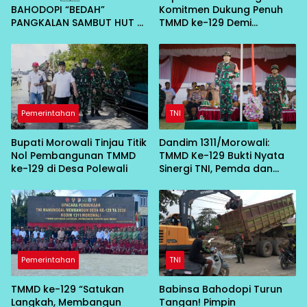
BAHODOPI “BEDAH”
Komitmen Dukung Penuh
PANGKALAN SAMBUT HUT RI
TMMD ke-129 Demi
KE-81
Percepat Pembangunan
Desa
Pemerintahan
TNI
Bupati Morowali Tinjau Titik
Dandim 1311/Morowali:
Nol Pembangunan TMMD
TMMD Ke-129 Bukti Nyata
ke-129 di Desa Polewali
Sinergi TNI, Pemda dan
Masyarakat Bangun Negeri
dari Desa
Pemerintahan
TNI
TMMD ke-129 “Satukan
Babinsa Bahodopi Turun
Langkah, Membangun
Tangan! Pimpin