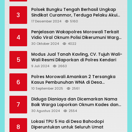
Polsek Bungku Tengah Berhasil Ungkap
3
Sindikat Curanmor, Terduga Pelaku Akui
Beraksi di 7 Lokasi
17 Desember 2024
5160
Penjelasan Wakapolres Morowali Terkait
4
Vidio Viral Oknum Polisi Dikerumuni Warga
Bahodopi
30 Oktober 2024
4022
Modus Jual Tanah Kavling, CV. Tujuh Wali-
5
Wali Resmi Dilaporkan di Polres Kendari
9 Juli 2024
2663
Polres Morowali Amankan 2 Tersangka
6
Kasus Pembunuhan WNA di Desa
Topogaro
10 September 2025
2561
Diduga Dianiaya dan Dicemarkan Nama
7
Baik Warga Laporkan Oknum Kades dan
Oknum Polisi
30 Agustus 2024
2554
Lokasi TPU 5 Ha di Desa Bahodopi
8
Diperuntukan untuk Seluruh Umat