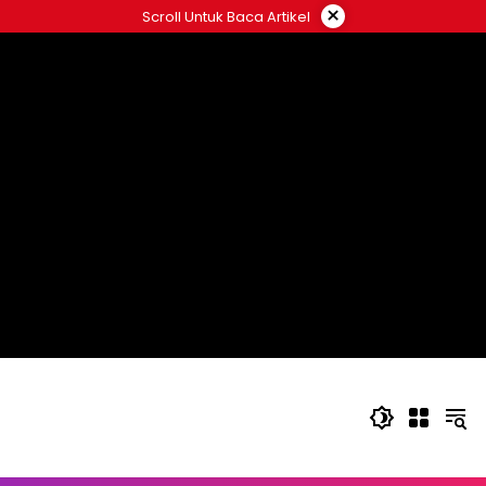
Langsung
×
Scroll Untuk Baca Artikel
ke
konten