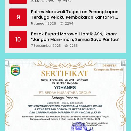
15 Maret 2025
2375
Polres Morowali Tegaskan Penangkapan
9
Terduga Pelaku Pembakaran Kantor PT
RCP Sesuai Prosedur
5 Januari 2026
2294
Besok Bupati Morowali Lantik ASN, Iksan:
10
“Jangan Main-main, Semua Saya Pantau”
7 September 2025
2255