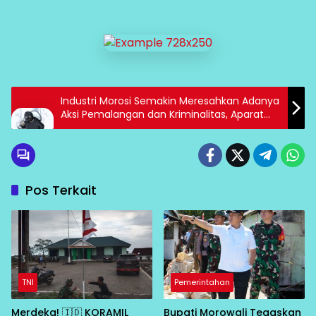
Industri Morosi Semakin Meresahkan Adanya
Aksi Pemalangan dan Kriminalitas, Aparat
Keamanan Dimana ?
Pos Terkait
TNI
Pemerintahan
Merdeka! 🇮🇩 KORAMIL
Bupati Morowali Tegaskan