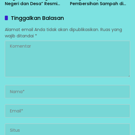
Negeri dan Desa” Resmi
Pembersihan Sampah di
Bergulir di Bungku Selatan
Bawah Conveyor Desa
Fatufia
Tinggalkan Balasan
Alamat email Anda tidak akan dipublikasikan.
Ruas yang
wajib ditandai
*