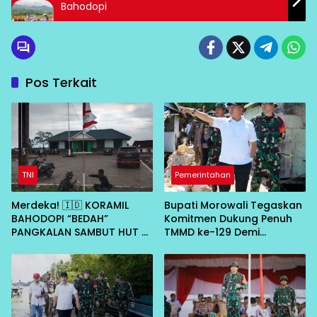
Bahodopi
Pos Terkait
TNI
Pemerintahan
Merdeka! 🇮🇩 KORAMIL
Bupati Morowali Tegaskan
BAHODOPI “BEDAH”
Komitmen Dukung Penuh
PANGKALAN SAMBUT HUT RI
TMMD ke-129 Demi
KE-81
Percepat Pembangunan
Desa