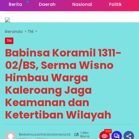
Berita
Daerah
Nasional
Politik
Beranda
TNI
TNI
Babinsa Koramil 1311-
02/BS, Serma Wisno
Himbau Warga
Kaleroang Jaga
Keamanan dan
Ketertiban Wilayah
333
1 Min
Bedahnusantaraindonesia.id
Baca