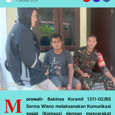
7 Oktober 2024
M
orowali-
Babinsa Koramil 1311-02/BS
Serma Wisno melaksanakan Komunikasi
sosial (Komsos) dengan masyarakat