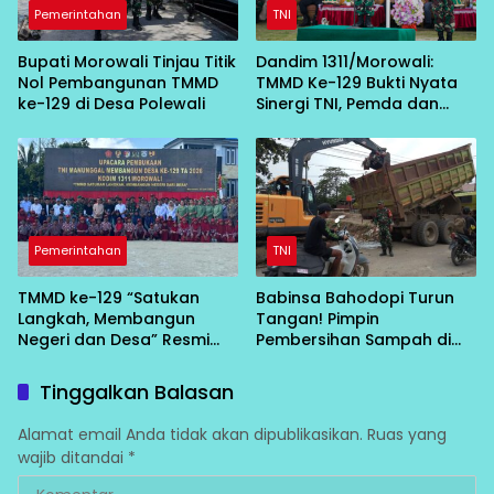
Pemerintahan
TNI
Bupati Morowali Tinjau Titik
Dandim 1311/Morowali:
Nol Pembangunan TMMD
TMMD Ke-129 Bukti Nyata
ke-129 di Desa Polewali
Sinergi TNI, Pemda dan
Masyarakat Bangun Negeri
dari Desa
Pemerintahan
TNI
TMMD ke-129 “Satukan
Babinsa Bahodopi Turun
Langkah, Membangun
Tangan! Pimpin
Negeri dan Desa” Resmi
Pembersihan Sampah di
Bergulir di Bungku Selatan
Bawah Conveyor Desa
Fatufia
Tinggalkan Balasan
Alamat email Anda tidak akan dipublikasikan.
Ruas yang
wajib ditandai
*