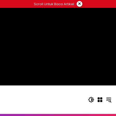
Langsung
×
Scroll Untuk Baca Artikel
ke
konten