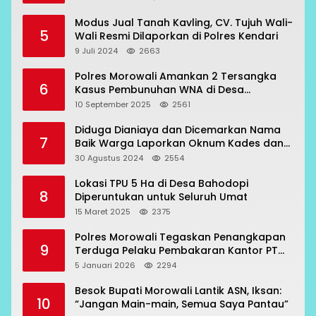
Modus Jual Tanah Kavling, CV. Tujuh Wali-
5
Wali Resmi Dilaporkan di Polres Kendari
9 Juli 2024
2663
Polres Morowali Amankan 2 Tersangka
6
Kasus Pembunuhan WNA di Desa
Topogaro
10 September 2025
2561
Diduga Dianiaya dan Dicemarkan Nama
7
Baik Warga Laporkan Oknum Kades dan
Oknum Polisi
30 Agustus 2024
2554
Lokasi TPU 5 Ha di Desa Bahodopi
8
Diperuntukan untuk Seluruh Umat
15 Maret 2025
2375
Polres Morowali Tegaskan Penangkapan
9
Terduga Pelaku Pembakaran Kantor PT
RCP Sesuai Prosedur
5 Januari 2026
2294
Besok Bupati Morowali Lantik ASN, Iksan:
10
“Jangan Main-main, Semua Saya Pantau”