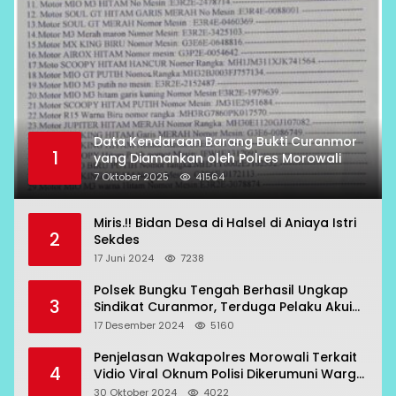
Data Kendaraan Barang Bukti Curanmor
1
yang Diamankan oleh Polres Morowali
7 Oktober 2025
41564
Miris.!! Bidan Desa di Halsel di Aniaya Istri
2
Sekdes
17 Juni 2024
7238
Polsek Bungku Tengah Berhasil Ungkap
3
Sindikat Curanmor, Terduga Pelaku Akui
Beraksi di 7 Lokasi
17 Desember 2024
5160
Penjelasan Wakapolres Morowali Terkait
4
Vidio Viral Oknum Polisi Dikerumuni Warga
Bahodopi
30 Oktober 2024
4022