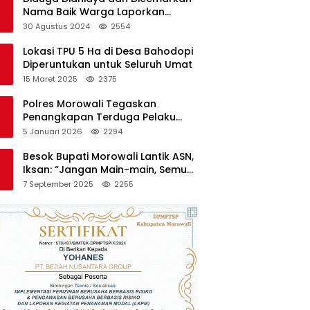
Nama Baik Warga Laporkan
Oknum Kades dan Oknum Polisi
30 Agustus 2024
2554
Lokasi TPU 5 Ha di Desa Bahodopi
Diperuntukan untuk Seluruh Umat
15 Maret 2025
2375
Polres Morowali Tegaskan
Penangkapan Terduga Pelaku
Pembakaran Kantor PT RCP Sesuai
5 Januari 2026
2294
Prosedur
Besok Bupati Morowali Lantik ASN,
Iksan: “Jangan Main-main, Semua
Saya Pantau”
7 September 2025
2255