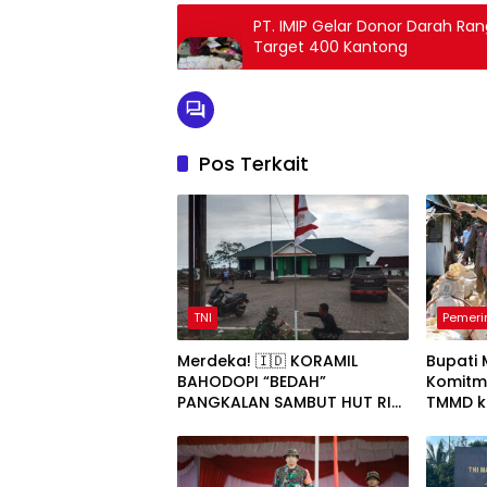
PT. IMIP Gelar Donor Darah R
Target 400 Kantong
Pos Terkait
TNI
Pemeri
Merdeka! 🇮🇩 KORAMIL
Bupati
BAHODOPI “BEDAH”
Komitm
PANGKALAN SAMBUT HUT RI
TMMD k
KE-81
Pemban