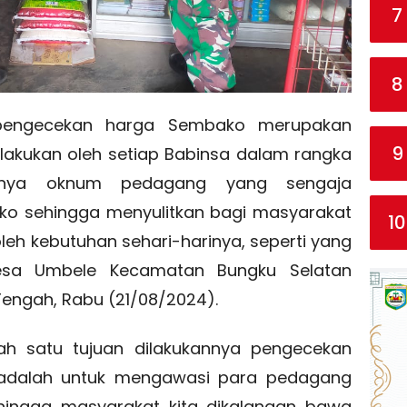
7
8
pengecekan harga Sembako merupakan
9
ilakukan oleh setiap Babinsa dalam rangka
danya oknum pedagang yang sengaja
 sehingga menyulitkan bagi masyarakat
10
h kebutuhan sehari-harinya, seperti yang
Desa Umbele Kecamatan Bungku Selatan
Tengah, Rabu (21/08/2024).
h satu tujuan dilakukannya pengecekan
 adalah untuk mengawasi para pedagang
ingga masyarakat kita dikalangan bawa