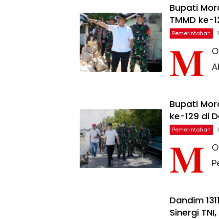
Bupati Mo
TMMD ke-1
Pemerintahan
M
O
A
Bupati Mor
ke-129 di D
Pemerintahan
M
O
P
Dandim 131
Sinergi TN