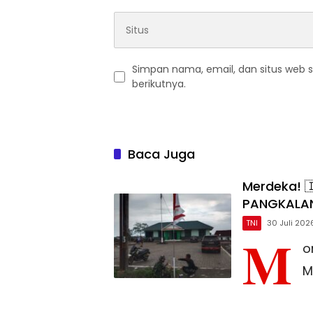
Simpan nama, email, dan situs web 
berikutnya.
Baca Juga
Merdeka! 
PANGKALAN
TNI
30 Juli 202
M
o
M