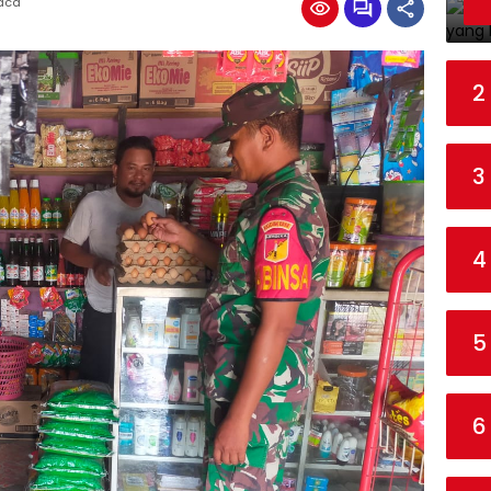
Baca
2
3
4
5
6