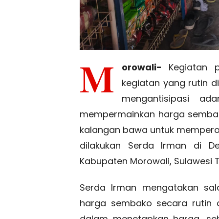
M
orowali-
Kegiatan 
kegiatan yang rutin d
mengantisipasi a
mempermainkan harga sembako
kalangan bawa untuk memperole
dilakukan Serda Irman di 
Kabupaten Morowali, Sulawesi 
Serda Irman mengatakan sala
harga sembako secara rutin
dalam menetapkan harga, seh