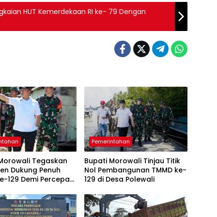
angkaian HUT Kemerdekaan RI ke- 79 Dengan
ntahan
Pemerintahan
 Morowali Tegaskan
Bupati Morowali Tinjau Titik
en Dukung Penuh
Nol Pembangunan TMMD ke-
e-129 Demi Percepat
129 di Desa Polewali
gunan Desa