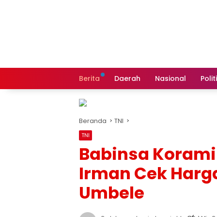
Langsung
ke
konten
Berita
Daerah
Nasional
Polit
Beranda
TNI
TNI
Babinsa Koramil
Irman Cek Harg
Umbele