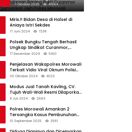
oleh Polres Morowali
7 Oktober 2025
41564
Miris.!! Bidan Desa di Halsel di
Aniaya Istri Sekdes
17 Juni 2024
7238
Polsek Bungku Tengah Berhasil
Ungkap Sindikat Curanmor,
Terduga Pelaku Akui Beraksi di 7
17 Desember 2024
5160
Lokasi
Penjelasan Wakapolres Morowali
Terkait Vidio Viral Oknum Polisi
Dikerumuni Warga Bahodopi
30 Oktober 2024
4022
Modus Jual Tanah Kavling, CV.
Tujuh Wali-Wali Resmi Dilaporkan
di Polres Kendari
9 Juli 2024
2663
Polres Morowali Amankan 2
Tersangka Kasus Pembunuhan
WNA di Desa Topogaro
10 September 2025
2561
Diduga Dianiaya dan Dicemarkan