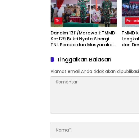
TNI
Pemeri
Dandim 1311/Morowali: TMMD
TMMD k
Ke-129 Bukti Nyata Sinergi
Langka
TNI, Pemda dan Masyarakat
dan Des
Bangun Negeri dari Desa
Bungku
Tinggalkan Balasan
Alamat email Anda tidak akan dipublikasi