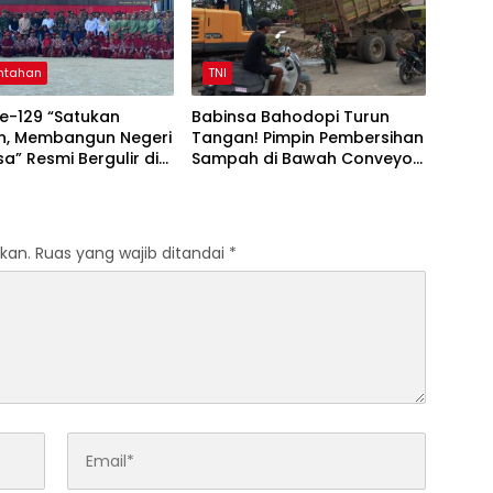
ntahan
TNI
e-129 “Satukan
Babinsa Bahodopi Turun
h, Membangun Negeri
Tangan! Pimpin Pembersihan
a” Resmi Bergulir di
Sampah di Bawah Conveyor
 Selatan
Desa Fatufia
kan.
Ruas yang wajib ditandai
*