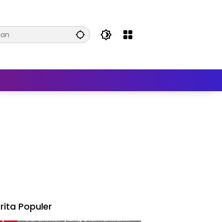
rita Populer
Data Kendaraan Barang Bukti
1
Curanmor yang Diamankan