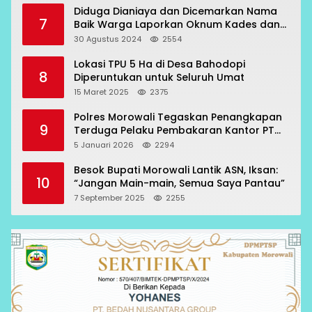
Diduga Dianiaya dan Dicemarkan Nama
7
Baik Warga Laporkan Oknum Kades dan
Oknum Polisi
30 Agustus 2024
2554
Lokasi TPU 5 Ha di Desa Bahodopi
8
Diperuntukan untuk Seluruh Umat
15 Maret 2025
2375
Polres Morowali Tegaskan Penangkapan
9
Terduga Pelaku Pembakaran Kantor PT
RCP Sesuai Prosedur
5 Januari 2026
2294
Besok Bupati Morowali Lantik ASN, Iksan:
10
“Jangan Main-main, Semua Saya Pantau”
7 September 2025
2255