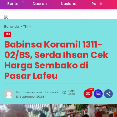
Berita
Daerah
Nasional
Politik
Beranda
TNI
TNI
Babinsa Koramil 1311-
02/BS, Serda Ihsan Cek
Harga Sembako di
Pasar Lafeu
197
1 Min
Bedahnusantaraindonesia.id
Baca
13 September 2024