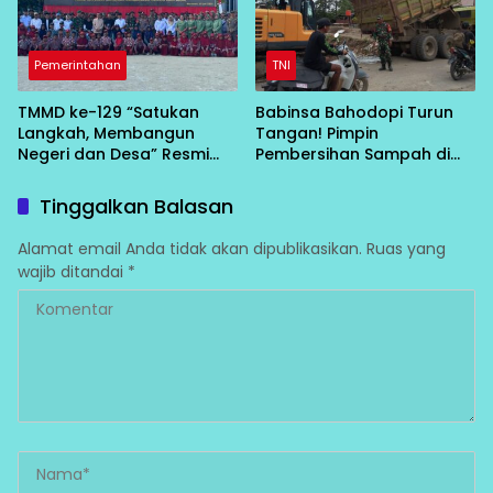
Pemerintahan
TNI
TMMD ke-129 “Satukan
Babinsa Bahodopi Turun
Langkah, Membangun
Tangan! Pimpin
Negeri dan Desa” Resmi
Pembersihan Sampah di
Bergulir di Bungku Selatan
Bawah Conveyor Desa
Fatufia
Tinggalkan Balasan
Alamat email Anda tidak akan dipublikasikan.
Ruas yang
wajib ditandai
*