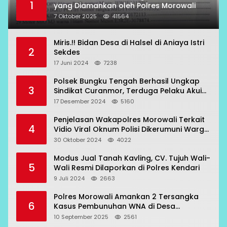
1
yang Diamankan oleh Polres Morowali
7 Oktober 2025
41564
Miris.!! Bidan Desa di Halsel di Aniaya Istri
2
Sekdes
17 Juni 2024
7238
Polsek Bungku Tengah Berhasil Ungkap
3
Sindikat Curanmor, Terduga Pelaku Akui
Beraksi di 7 Lokasi
17 Desember 2024
5160
Penjelasan Wakapolres Morowali Terkait
4
Vidio Viral Oknum Polisi Dikerumuni Warga
Bahodopi
30 Oktober 2024
4022
Modus Jual Tanah Kavling, CV. Tujuh Wali-
5
Wali Resmi Dilaporkan di Polres Kendari
9 Juli 2024
2663
Polres Morowali Amankan 2 Tersangka
6
Kasus Pembunuhan WNA di Desa
Topogaro
10 September 2025
2561