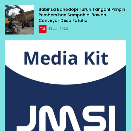
Babinsa Bahodopi Turun Tangan! Pimpin
Pembersihan Sampah di Bawah
Conveyor Desa Fatufia
TNI
14 Juli 2026