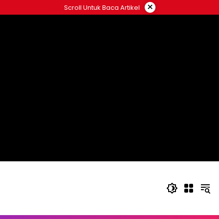
Langsung
×
Scroll Untuk Baca Artikel
ke
konten