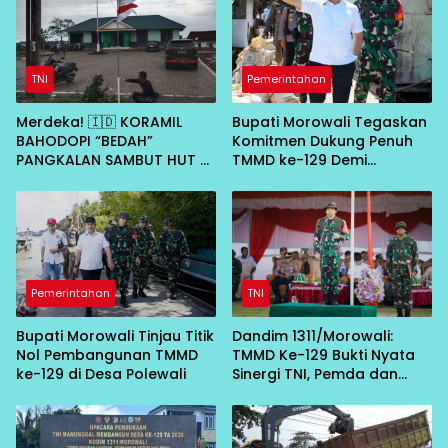
TNI
Pemerintahan
Merdeka! 🇮🇩 KORAMIL
Bupati Morowali Tegaskan
BAHODOPI “BEDAH”
Komitmen Dukung Penuh
PANGKALAN SAMBUT HUT RI
TMMD ke-129 Demi
KE-81
Percepat Pembangunan
Desa
Pemerintahan
TNI
Bupati Morowali Tinjau Titik
Dandim 1311/Morowali:
Nol Pembangunan TMMD
TMMD Ke-129 Bukti Nyata
ke-129 di Desa Polewali
Sinergi TNI, Pemda dan
Masyarakat Bangun Negeri
dari Desa