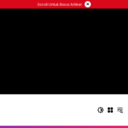
Langsung
×
Scroll Untuk Baca Artikel
ke
konten