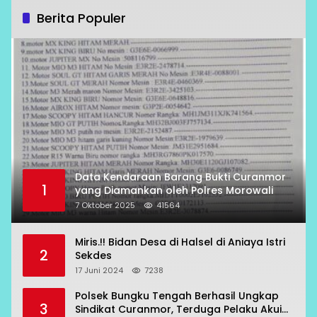
Berita Populer
Data Kendaraan Barang Bukti Curanmor
1
yang Diamankan oleh Polres Morowali
7 Oktober 2025
41564
Miris.!! Bidan Desa di Halsel di Aniaya Istri
2
Sekdes
17 Juni 2024
7238
Polsek Bungku Tengah Berhasil Ungkap
3
Sindikat Curanmor, Terduga Pelaku Akui