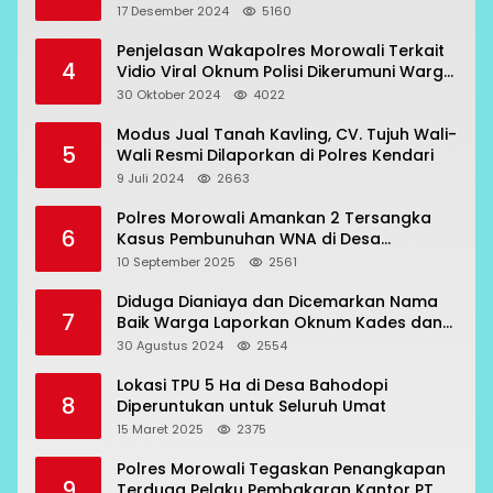
Beraksi di 7 Lokasi
17 Desember 2024
5160
Penjelasan Wakapolres Morowali Terkait
4
Vidio Viral Oknum Polisi Dikerumuni Warga
Bahodopi
30 Oktober 2024
4022
Modus Jual Tanah Kavling, CV. Tujuh Wali-
5
Wali Resmi Dilaporkan di Polres Kendari
9 Juli 2024
2663
Polres Morowali Amankan 2 Tersangka
6
Kasus Pembunuhan WNA di Desa
Topogaro
10 September 2025
2561
Diduga Dianiaya dan Dicemarkan Nama
7
Baik Warga Laporkan Oknum Kades dan
Oknum Polisi
30 Agustus 2024
2554
Lokasi TPU 5 Ha di Desa Bahodopi
8
Diperuntukan untuk Seluruh Umat
15 Maret 2025
2375
Polres Morowali Tegaskan Penangkapan
9
Terduga Pelaku Pembakaran Kantor PT