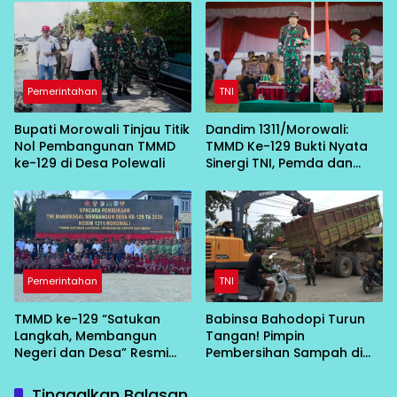
Desa
Pemerintahan
TNI
Bupati Morowali Tinjau Titik
Dandim 1311/Morowali:
Nol Pembangunan TMMD
TMMD Ke-129 Bukti Nyata
ke-129 di Desa Polewali
Sinergi TNI, Pemda dan
Masyarakat Bangun Negeri
dari Desa
Pemerintahan
TNI
TMMD ke-129 “Satukan
Babinsa Bahodopi Turun
Langkah, Membangun
Tangan! Pimpin
Negeri dan Desa” Resmi
Pembersihan Sampah di
Bergulir di Bungku Selatan
Bawah Conveyor Desa
Fatufia
Tinggalkan Balasan