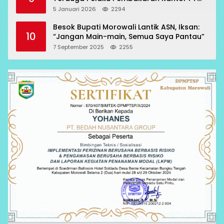
RCP Sesuai Prosedur
5 Januari 2026
2294
Besok Bupati Morowali Lantik ASN, Iksan:
10
“Jangan Main-main, Semua Saya Pantau”
7 September 2025
2255