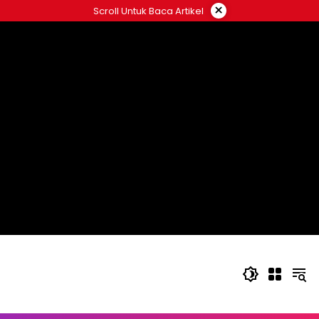
Langsung
×
Scroll Untuk Baca Artikel
ke
konten