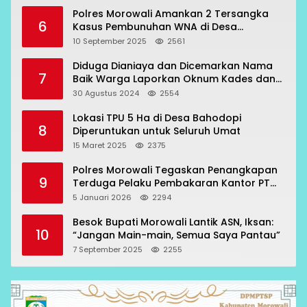
Polres Morowali Amankan 2 Tersangka
6
Kasus Pembunuhan WNA di Desa
Topogaro
10 September 2025
2561
Diduga Dianiaya dan Dicemarkan Nama
7
Baik Warga Laporkan Oknum Kades dan
Oknum Polisi
30 Agustus 2024
2554
Lokasi TPU 5 Ha di Desa Bahodopi
8
Diperuntukan untuk Seluruh Umat
15 Maret 2025
2375
Polres Morowali Tegaskan Penangkapan
9
Terduga Pelaku Pembakaran Kantor PT
RCP Sesuai Prosedur
5 Januari 2026
2294
Besok Bupati Morowali Lantik ASN, Iksan:
10
“Jangan Main-main, Semua Saya Pantau”
7 September 2025
2255