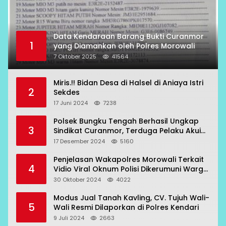
Data Kendaraan Barang Bukti Curanmor
1
yang Diamankan oleh Polres Morowali
7 Oktober 2025
41564
Miris.!! Bidan Desa di Halsel di Aniaya Istri
2
Sekdes
17 Juni 2024
7238
Polsek Bungku Tengah Berhasil Ungkap
3
Sindikat Curanmor, Terduga Pelaku Akui
Beraksi di 7 Lokasi
17 Desember 2024
5160
Penjelasan Wakapolres Morowali Terkait
4
Vidio Viral Oknum Polisi Dikerumuni Warga
Bahodopi
30 Oktober 2024
4022
Modus Jual Tanah Kavling, CV. Tujuh Wali-
5
Wali Resmi Dilaporkan di Polres Kendari
9 Juli 2024
2663