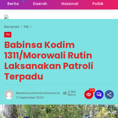
Berita
Daerah
Nasional
Politik
Beranda
TNI
TNI
Babinsa Kodim
1311/Morowali Rutin
Laksanakan Patroli
Terpadu
238
2 Min
Bedahnusantaraindonesia.id
Baca
11 September 2024