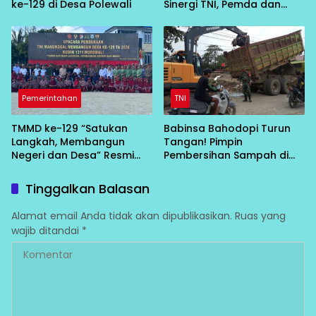
ke-129 di Desa Polewali
Sinergi TNI, Pemda dan
Masyarakat Bangun Negeri
dari Desa
Pemerintahan
TNI
TMMD ke-129 “Satukan
Babinsa Bahodopi Turun
Langkah, Membangun
Tangan! Pimpin
Negeri dan Desa” Resmi
Pembersihan Sampah di
Bergulir di Bungku Selatan
Bawah Conveyor Desa
Fatufia
Tinggalkan Balasan
Alamat email Anda tidak akan dipublikasikan.
Ruas yang
wajib ditandai
*