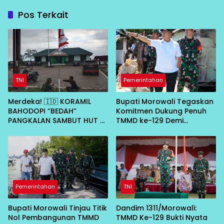
Pos Terkait
TNI
Pemerintahan
Merdeka! 🇮🇩 KORAMIL
Bupati Morowali Tegaskan
BAHODOPI “BEDAH”
Komitmen Dukung Penuh
PANGKALAN SAMBUT HUT RI
TMMD ke-129 Demi
KE-81
Percepat Pembangunan
Desa
Pemerintahan
TNI
Bupati Morowali Tinjau Titik
Dandim 1311/Morowali:
Nol Pembangunan TMMD
TMMD Ke-129 Bukti Nyata