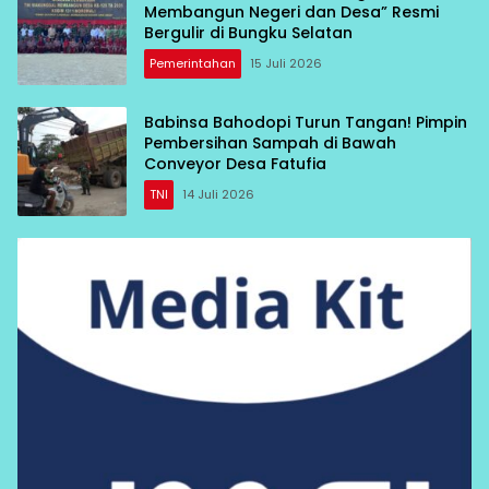
Membangun Negeri dan Desa” Resmi
Bergulir di Bungku Selatan
Pemerintahan
15 Juli 2026
Babinsa Bahodopi Turun Tangan! Pimpin
Pembersihan Sampah di Bawah
Conveyor Desa Fatufia
TNI
14 Juli 2026