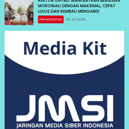
REKTOR UNTAD: MANFAATKAN BEASISWA
MOROWALI DENGAN MAKSIMAL, CEPAT
LULUS DAN KEMBALI MENGABDI
Pemerintahan
28 Juli 2026