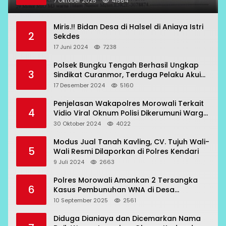
7 Oktober 2025
41564
Miris.!! Bidan Desa di Halsel di Aniaya Istri
2
Sekdes
17 Juni 2024
7238
Polsek Bungku Tengah Berhasil Ungkap
3
Sindikat Curanmor, Terduga Pelaku Akui
Beraksi di 7 Lokasi
17 Desember 2024
5160
Penjelasan Wakapolres Morowali Terkait
4
Vidio Viral Oknum Polisi Dikerumuni Warga
Bahodopi
30 Oktober 2024
4022
Modus Jual Tanah Kavling, CV. Tujuh Wali-
5
Wali Resmi Dilaporkan di Polres Kendari
9 Juli 2024
2663
Polres Morowali Amankan 2 Tersangka
6
Kasus Pembunuhan WNA di Desa
Topogaro
10 September 2025
2561
Diduga Dianiaya dan Dicemarkan Nama