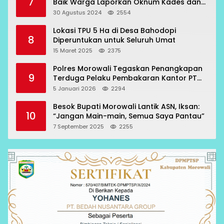
7
Baik Warga Laporkan Oknum Kades dan
Oknum Polisi
30 Agustus 2024
2554
Lokasi TPU 5 Ha di Desa Bahodopi
8
Diperuntukan untuk Seluruh Umat
15 Maret 2025
2375
Polres Morowali Tegaskan Penangkapan
9
Terduga Pelaku Pembakaran Kantor PT
RCP Sesuai Prosedur
5 Januari 2026
2294
Besok Bupati Morowali Lantik ASN, Iksan:
10
“Jangan Main-main, Semua Saya Pantau”
7 September 2025
2255