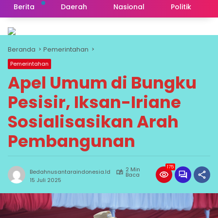
Berita
Daerah
Nasional
Politik
Beranda
Pemerintahan
Pemerintahan
Apel Umum di Bungku
Pesisir, Iksan-Iriane
Sosialisasikan Arah
Pembangunan
175
2 Min
Bedahnusantaraindonesia.id
Baca
15 Juli 2025