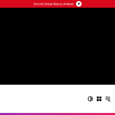
Langsung
×
Scroll Untuk Baca Artikel
ke
konten