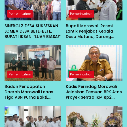
Pemerintahan
Pemerintahan
SINERGI 3 DESA SUKSESKAN
Bupati Morowali Resmi
LOMBA DESA BETE-BETE,
Lantik Penjabat Kepala
BUPATI IKSAN: “LUAR BIASA!”
Desa Matano, Dorong
Pembangunan Desa
Berbasis Kebersamaan
Pemerintahan
Pemerintahan
Badan Pendapatan
Kadis Perindag Morowali
Daerah Morowali Lepas
Jelaskan Temuan BPK Atas
Tiga ASN Purna Bakti,
Proyek Sentra IKM Rp2,
Wujud Penghargaan atas
13Miliar
Pengabdian