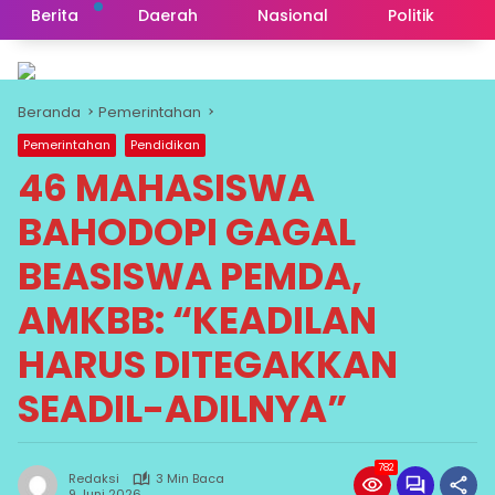
Berita
Daerah
Nasional
Politik
Beranda
Pemerintahan
Pemerintahan
Pendidikan
46 MAHASISWA
BAHODOPI GAGAL
BEASISWA PEMDA,
AMKBB: “KEADILAN
HARUS DITEGAKKAN
SEADIL-ADILNYA”
782
Redaksi
3 Min Baca
9 Juni 2026