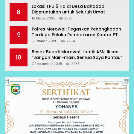
Lokasi TPU 5 Ha di Desa Bahodopi
8
Diperuntukan untuk Seluruh Umat
15 Maret 2025
2375
Polres Morowali Tegaskan Penangkapan
9
Terduga Pelaku Pembakaran Kantor PT
RCP Sesuai Prosedur
5 Januari 2026
2294
Besok Bupati Morowali Lantik ASN, Iksan:
10
“Jangan Main-main, Semua Saya Pantau”
7 September 2025
2255