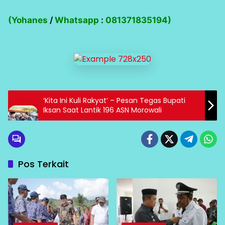
(Yohanes
/
Whatsapp
:
081371835194)
‘Kita Ini Kuli Rakyat’ – Pesan Tegas Bupati
Iksan Saat Lantik 196 ASN Morowali
Pos Terkait