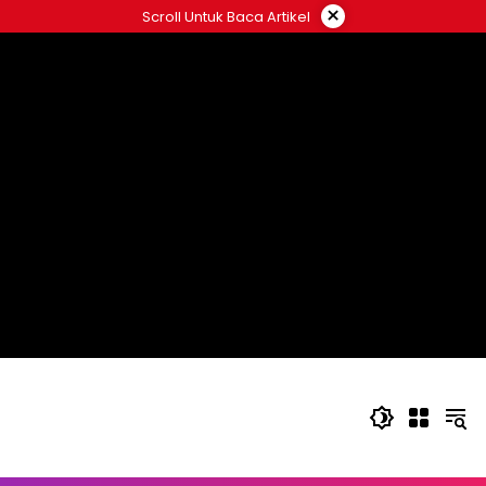
Langsung
×
Scroll Untuk Baca Artikel
ke
konten