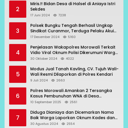
Miris.!! Bidan Desa di Halsel di Aniaya Istri
2
Sekdes
17 Juni 2024
7238
Polsek Bungku Tengah Berhasil Ungkap
3
Sindikat Curanmor, Terduga Pelaku Akui
Beraksi di 7 Lokasi
17 Desember 2024
5160
Penjelasan Wakapolres Morowali Terkait
4
Vidio Viral Oknum Polisi Dikerumuni Warga
Bahodopi
30 Oktober 2024
4022
Modus Jual Tanah Kavling, CV. Tujuh Wali-
5
Wali Resmi Dilaporkan di Polres Kendari
9 Juli 2024
2663
Polres Morowali Amankan 2 Tersangka
6
Kasus Pembunuhan WNA di Desa
Topogaro
10 September 2025
2561
Diduga Dianiaya dan Dicemarkan Nama
7
Baik Warga Laporkan Oknum Kades dan
Oknum Polisi
30 Agustus 2024
2554