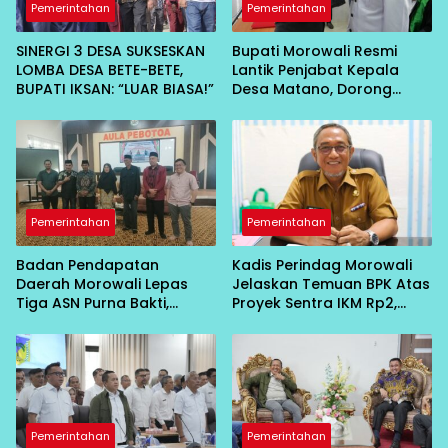
Pemerintahan
Pemerintahan
SINERGI 3 DESA SUKSESKAN
Bupati Morowali Resmi
LOMBA DESA BETE-BETE,
Lantik Penjabat Kepala
BUPATI IKSAN: “LUAR BIASA!”
Desa Matano, Dorong
Pembangunan Desa
Berbasis Kebersamaan
Pemerintahan
Pemerintahan
Badan Pendapatan
Kadis Perindag Morowali
Daerah Morowali Lepas
Jelaskan Temuan BPK Atas
Tiga ASN Purna Bakti,
Proyek Sentra IKM Rp2,
Wujud Penghargaan atas
13Miliar
Pengabdian
Pemerintahan
Pemerintahan