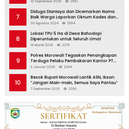
Topogaro
10 September 2025
2561
Diduga Dianiaya dan Dicemarkan Nama
7
Baik Warga Laporkan Oknum Kades dan
Oknum Polisi
30 Agustus 2024
2554
Lokasi TPU 5 Ha di Desa Bahodopi
8
Diperuntukan untuk Seluruh Umat
15 Maret 2025
2375
Polres Morowali Tegaskan Penangkapan
9
Terduga Pelaku Pembakaran Kantor PT
RCP Sesuai Prosedur
5 Januari 2026
2294
Besok Bupati Morowali Lantik ASN, Iksan:
10
“Jangan Main-main, Semua Saya Pantau”
7 September 2025
2255