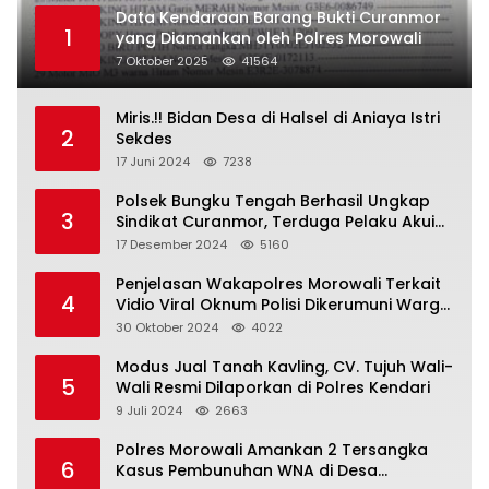
Data Kendaraan Barang Bukti Curanmor
1
yang Diamankan oleh Polres Morowali
7 Oktober 2025
41564
Miris.!! Bidan Desa di Halsel di Aniaya Istri
2
Sekdes
17 Juni 2024
7238
Polsek Bungku Tengah Berhasil Ungkap
3
Sindikat Curanmor, Terduga Pelaku Akui
Beraksi di 7 Lokasi
17 Desember 2024
5160
Penjelasan Wakapolres Morowali Terkait
4
Vidio Viral Oknum Polisi Dikerumuni Warga
Bahodopi
30 Oktober 2024
4022
Modus Jual Tanah Kavling, CV. Tujuh Wali-
5
Wali Resmi Dilaporkan di Polres Kendari
9 Juli 2024
2663
Polres Morowali Amankan 2 Tersangka
6
Kasus Pembunuhan WNA di Desa