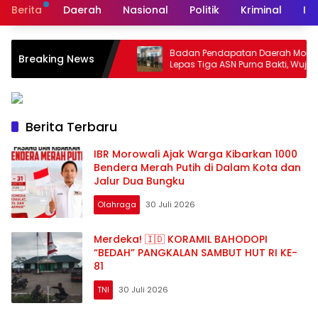
Berita
Daerah
Nasional
Politik
Kriminal
In
enjabat
Badan Pendapatan Daerah Morowali
Breaking News
Lepas Tiga ASN Purna Bakti, Wujud
Penghargaan atas Pengabdian
Berita Terbaru
IBR Morowali Ajak Warga Kibarkan 1000
Bendera Merah Putih di Dalam Kota dan
Jalur Dua Bungku
Olahraga
30 Juli 2026
Merdeka! 🇮🇩 KORAMIL BAHODOPI
“BEDAH” PANGKALAN SAMBUT HUT RI KE-
81
TNI
30 Juli 2026