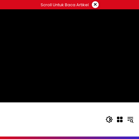
Langsung
×
Scroll Untuk Baca Artikel
ke
konten